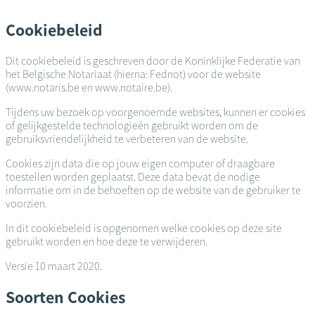
Overslaan
en
Cookiebeleid
naar
de
Dit cookiebeleid is geschreven door de Koninklijke Federatie van
inhoud
het Belgische Notariaat (hierna: Fednot) voor de website
gaan
(www.notaris.be en www.notaire.be).
Tijdens uw bezoek op voorgenoemde websites, kunnen er cookies
of gelijkgestelde technologieën gebruikt worden om de
gebruiksvriendelijkheid te verbeteren van de website.
Cookies zijn data die op jouw eigen computer of draagbare
toestellen worden geplaatst. Deze data bevat de nodige
informatie om in de behoeften op de website van de gebruiker te
voorzien.
In dit cookiebeleid is opgenomen welke cookies op deze site
gebruikt worden en hoe deze te verwijderen.
Versie 10 maart 2020.
Soorten Cookies